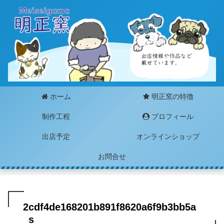
ホーム
明正窯の特徴
制作工程
プロフィール
出店予定
オンラインショップ
お問合せ
2cdf4de168201b891f8620a6f9b3bb5a
_s