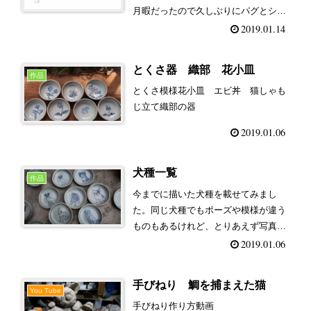
月暇だったので久しぶりにパグとシュ
ナウザーのラインスタンプを作ってみ
2019.01.14
ました。これからいろんな犬種のスタ
ンプ作ってみようかな。良ければ使っ
とくさ器 織部 花小皿
てみてください。シュナウザーのスタ
作品
ン...
とくさ模様花小皿 エビ丼 猫しゃも
じ立て織部の器
2019.01.06
犬種一覧
作品
今までに描いた犬種を載せてみまし
た。同じ犬種でもポーズや模様が違う
ものもあるけれど、とりあえず写真が
あるものを載せてみました。シュナウ
2019.01.06
ザーパグフレンチブル柴犬パピヨンコ
ッカスパニエルシーズーダックスフン
手びねり 鯛を捕まえた猫
ドトイプードルバーニーズマウンテン
You Tube
ドッ...
手びねり作り方動画