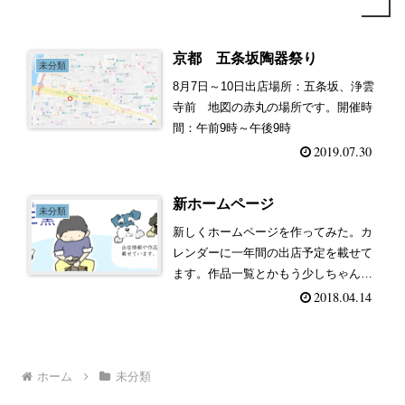
京都 五条坂陶器祭り
未分類
8月7日～10日出店場所：五条坂、浄雲
寺前 地図の赤丸の場所です。開催時
間：午前9時～午後9時
2019.07.30
新ホームページ
未分類
新しくホームページを作ってみた。カ
レンダーに一年間の出店予定を載せて
ます。作品一覧とかもう少しちゃんと
写真撮ったり、まだまだ改善しないと
2018.04.14
いけない所は多いけれどとりあえず品
物の値段聞かれたりすることもあるの
で載せてみました。あとはブログをな
ホーム
未分類
る...