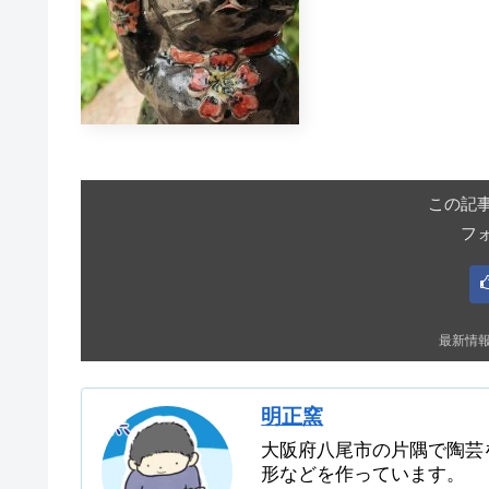
この記
フ
最新情
明正窯
大阪府八尾市の片隅で陶芸
形などを作っています。