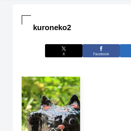
kuroneko2
X
Facebook