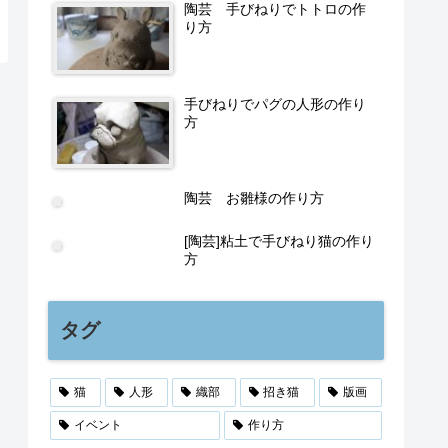
陶芸 手びねりでトトロの作
り方
手びねりでパグの人形の作り
方
陶芸 お雛様の作り方
[陶芸]粘土で手びねり猫の作り
方
タグ
猫
人形
織部
招き猫
版画
イベント
作り方