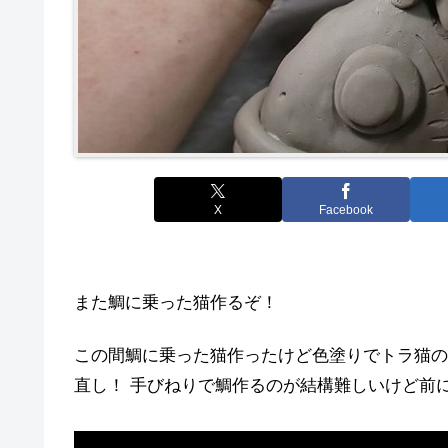
X
Facebook
また鯛に乗った猫作るぞ！
この間鯛に乗った猫作ったけど色塗りでトラ猫の
直し！ 手びねりで鯛作るのが結構難しいけど前