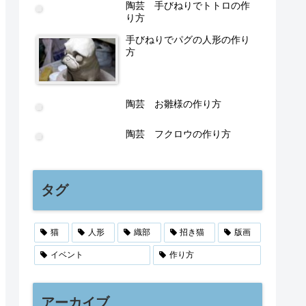
陶芸 手びねりでトトロの作
り方
手びねりでパグの人形の作り
方
陶芸 お雛様の作り方
陶芸 フクロウの作り方
タグ
猫
人形
織部
招き猫
版画
イベント
作り方
アーカイブ